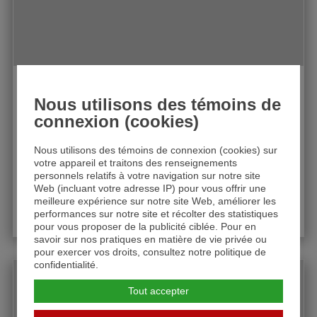
LIRE LA SUITE
LES STYLES PARENTAUX
Nous utilisons des témoins de
Articles
connexion (cookies)
QUEL STYLE DE PARENT ÊTES-VOUS ?
Nous utilisons des témoins de connexion (cookies) sur
Vous est-il déjà demandé quel genre de parent
votre appareil et traitons des renseignements
vous êtes ? Permissif, surprotecteur, sévère,
personnels relatifs à votre navigation sur notre site
du type laissez-aller… Dans l’éducation de nos
Web (incluant votre adresse IP) pour vous offrir une
enfants, nous sommes un peu de tout cela.
meilleure expérience sur notre site Web, améliorer les
Parfois c’est notre humeur de la journée qui
LIRE LA SUITE
performances sur notre site et récolter des statistiques
nous amène à être plus permissif ou plus
pour vous proposer de la publicité ciblée. Pour en
sévère. L’enfant peut alors être confus si vous
savoir sur nos pratiques en matière de vie privée ou
pour exercer vos droits, consultez notre politique de
avez permis/toléré une attitude ou un
LIRE LA SUITE
confidentialité.
comportement une journée et réprimandé ce
même comportement une autre journée.
Tout accepter