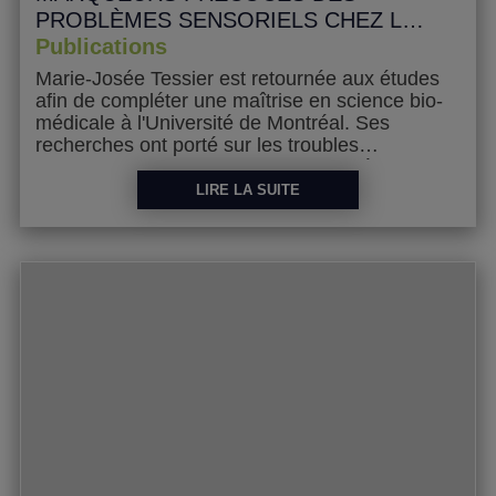
sincèrement avoir fait reconnaître le rôle de
PROBLÈMES SENSORIELS CHEZ LE
l’ergothérapie en dysphagie. Ce qui compte le
JEUNE ENFANT PRÉSENTANT DES
Publications
plus pour moi demeure de continuer à
PROBLÈMES D'ALIMENTATION
Marie-Josée Tessier est retournée aux études
travailler avec les enfants et les familles aux
afin de compléter une maîtrise en science bio-
prises avec un problème d'alimentation.
médicale à l'Université de Montréal. Ses
recherches ont porté sur les troubles
sensoriels d'alimentation. Elle a publié son
mémoire en 2010.
LIRE LA SUITE
LIRE SON MÉMOIRE