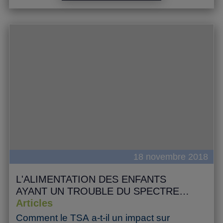
savoir quoi faire lorsque les repas sont
LIRE LA SUITE
sources de conflits.
18 novembre 2018
L'ALIMENTATION DES ENFANTS
AYANT UN TROUBLE DU SPECTRE
DE L'AUTISME
Articles
Comment le TSA a-t-il un impact sur