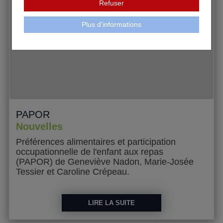
Refuser
Plus d'informations
PAPOR
Nouvelles
Préférences alimentaires et participation
occupationnelle de l'enfant aux repas
(PAPOR) de Geneviève Nadon, Marie-Josée
Tessier et Caroline Crépeau.
Le nouveau questionnaire portant sur le
répertoire alimentaire de l'enfant est
LIRE LA SUITE
actuellement en cours de réalisation. Nous
vous informerons de sa publication dès que