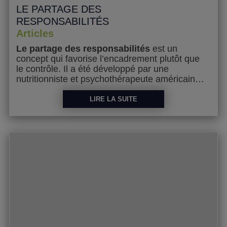
LE PARTAGE DES
RESPONSABILITÉS
Articles
Le partage des responsabilités
est un
concept qui favorise l’encadrement plutôt que
le contrôle. Il a été développé par une
nutritionniste et psychothérapeute américaine,
Ellyn Satter
Au cours des dernières années, il
.
a connu une plus grande popularité, et est
En contexte d’alimentation, le partage des
LIRE LA SUITE
encouragé tant par les professionnels de la
responsabilités encourage le parent à
santé que par les instances de santé publique
intervenir sur le :
.
OÙ
QUAND
QUOI
COMMENT
Et laisse à l’enfant déterminer le :
COMBIEN
(soit la quantité à consommer).